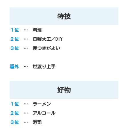
特技
１位
… 料理
２位
… 日曜大工／DIY
３位
… 寝つきがよい
番外
… 世渡り上手
好物
１位
… ラーメン
２位
… アルコール
３位
… 寿司