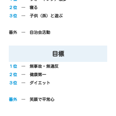
２位
… 寝る
３位
… 子供（孫）と遊ぶ
番外 … 自治会活動
目標
１位
… 無事故・無違反
２位
… 健康第一
３位
… ダイエット
番外
… 笑顔で平常心