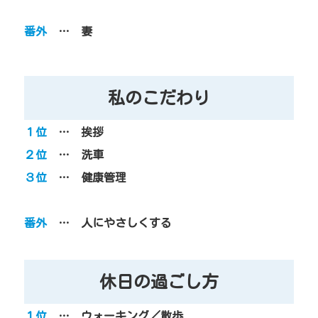
番外
… 妻
私のこだわり
１位
… 挨拶
２位
… 洗車
３位
… 健康管理
番外
… 人にやさしくする
休日の過ごし方
１位
… ウォーキング／散歩